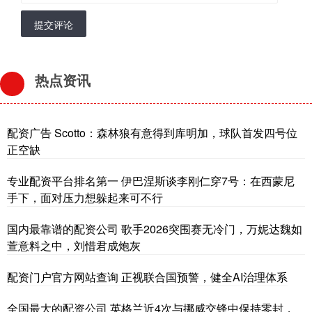
提交评论
热点资讯
配资广告 Scotto：森林狼有意得到库明加，球队首发四号位
正空缺
专业配资平台排名第一 伊巴涅斯谈李刚仁穿7号：在西蒙尼
手下，面对压力想躲起来可不行
国内最靠谱的配资公司 歌手2026突围赛无冷门，万妮达魏如
萱意料之中，刘惜君成炮灰
配资门户官方网站查询 正视联合国预警，健全AI治理体系
全国最大的配资公司 英格兰近4次与挪威交锋中保持零封，