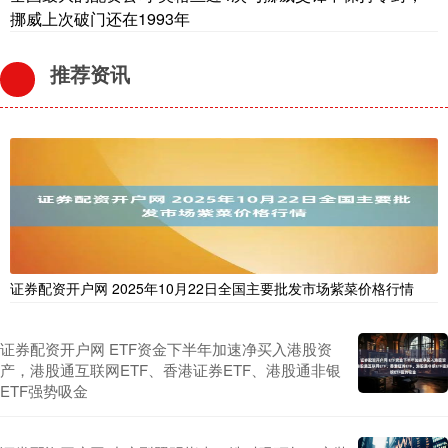
挪威上次破门还在1993年
推荐资讯
证券配资开户网 2025年10月22日全国主要批发市场紫菜价格行情
证券配资开户网 ETF资金下半年加速净买入港股资
产，港股通互联网ETF、香港证券ETF、港股通非银
ETF强势吸金