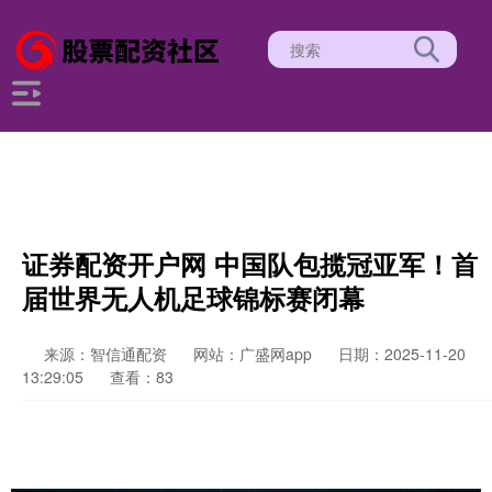
证券配资开户网 中国队包揽冠亚军！首
届世界无人机足球锦标赛闭幕
来源：智信通配资
网站：广盛网app
日期：2025-11-20
13:29:05
查看：83