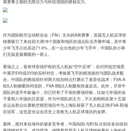
展赛事之都的无限活力与科技强国的硬核实力。
作为国际航空运动联合会（FAI）主办的A类赛事，首届无人机足球世
锦赛吸引了来自四大洲18个国家和地区的顶尖队伍齐聚申城，其中青
少年飞手占比高达71.6%，在一众出色的少年飞手中，中国队的小将
们无疑是最耀眼的一群人。
赛场之上，装有球形保护框的无人机如“空中足球”，在封闭低空场景
中展开5V5或3V3的实时对抗，考验着飞手的精准操控与团队战术配
合。中国队的教练组针对两大组别特点打磨出了差异化战术：F9A-A
组5人制侧重协同攻防，F9A-B组3人制聚焦快速反击。此外，尽管中
国队的选手年龄偏小，但已经有了不俗的赛场经验，比如七年级的金
子童和八年级的吕若源，作为中国队的主力，不久前刚刚在第十五届
全运会群众比赛航空模型项目中为上海队斩获了无人机足球(F9A-B)项
目冠军，这也是全运会历史上首枚无人机足球项目的金牌。
最终，面对来自海外的诸多竞争者，中国A2队与B1队分别在各自组别
展现绝对实力，成功登顶。伴随着首届无人机足球锦标赛在上海的成