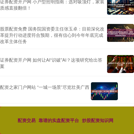
证券配资开户网 小户型照明指南：选对吸顶灯，家装
质感直接翻倍！
股票配资免费 国务院国资委主任张玉卓：目前深化改
革提升行动进度符合预期，很有信心到今年年底完成
改革主体任务
证券配资开户网 如何让AI“识破”AI？这项研究给出答
案
配资之家门户网站 “一城一场景”尽览壮美广西
配资交易
靠谱的实盘配资平台
炒股配资知识网