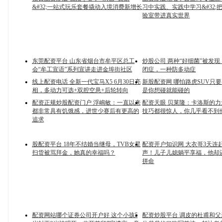
&#32;一站式玩乐套餐撬动入境消费新增长
习中实践、实践中学习&#32;
验室带进真实世界
东莞配资平台 山东省烟台市牟平区总工
炒股公司 两种“好细菌”被发
会“牟工宣语”系列宣讲走进金埠街社区
闭症，一种防多动症
线上配资电话 全新一代宝马X5 6月30日亮
新股配资网 哪怕路虎SUV只要
相，多动力可选+双腔空悬+后轮转向
是你想碰就能碰的
配资正规炒股配资门户 浮嶋敏：一直以来
配资天眼 贝莱隆：卡洛斯的
都非常具有饥饿感，进世少赛后有更高的
技巧都很惊人，你几乎看不到
追求
股配资平台 18年不结婚当继母，TVB女星
配资开户知识网 大衣哥3天连
扫货被骂拜金，她真的幸福吗？
声！儿子儿媳躺平享福，他却
拼命
配资网站哪个证券公司开户好 这个小孩5
配资炒股平台 调皮的杜甫和