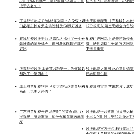
岁封王9岁被赐死，临死前留7字遗言，竟
仿爷爷的口吻写首诗，却让老
成千古名句！
正规配资论坛 G6终结系列赛？布伦森：我
大庆股票配资 【完整版】布
们必须忘掉今天这场胜利 为G6做好准备
17分很高兴 清空思绪全力备战
在线配资炒股平台 迅雷以为抓住了一个千
配资门户网网址 爱奇艺暂停
载难逢的翻身机会，但网盘这碗饭谁都不
绑、酷刑虐待引争议 官方回
好吃
下线并排查
股票配资炒股 本来可以跑第一，为何最后
线上配资之家网 赵心童世锦赛首
却跑了个第四名？
逆转海菲尔德
线上股票配资软件 马竞大巴抵达体育场的
配资炒股官网 苹果芯片，成功
画面....氛围太恐怖了
广东股票配资开户 消失9年的芙蓉姐姐近
炒股配资平台查询 演员冯远
况曝光！身患重病，却坐火车探望病危老
十出头的时候，突然后悔做丁
友
炒股配资官方平台 独行侠出品！
今仅两人单场砍50+3断5三分