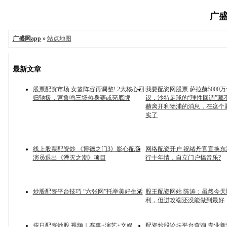
广盛网
广盛网app
»
站点地图
最新文章
股票配资市场 女篮阵容再调整! 2大核心回
我要配资网股票 萨拉赫5000
归驰援，宫鲁鸣三场热身赛或亮底牌
议，沙特足球的“理性回调”藏
赫离开利物浦的消息，在这个
实了
线上股票配资炒 《博德之门3》影心配音
网络配资开户 祝绪丹官宣换东家
演员退出《湮灭之潮》项目
行十年情，自立门户搞音乐?
炒股配资平台技巧 “六张网”托举美好生活
股王配资网站 陈涛：虽然今
利，但进攻端还没能做到最好
按日配资炒股 视频｜赛事+演艺+文娱
配资炒股论坛平台查询 专业