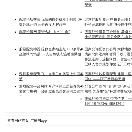
契奇
配资论坛交流 无情的得分机器！阿隆·戈
北京炒股配资开户 拼命三郎
登外线开炮 三分再度无解命中
扑抢完成抢断 及时叫停保住球
配资资讯网 沃野乡村 山水“生金”
股票配资服务门户导航 坚韧
小组赛两连胜 赛后全队在场
股票配资神器 陈数全家福走红！83岁母亲
国家允许配资的公司 太原地铁
坐轮椅气场强，7人自然状态温馨感爆棚
为南北向远期加密骨干线，覆
客流走廊，连接河西、老城与
已纳入官方规划却暂无开工时
深圳股票配资门户 当米兰冬奥遇上中国春
股票配资炒股看配资 通讯｜暖
节
国红”——阿联酋新春见闻
炒股配资平台网站 月亮河第二届新春民俗
配资公司查询 “更”新“焕”新
文化市集初一启幕 邀市民游客运河边过大
肌理 美景生“金”释放消费新潮
年
正规配资门户网 带刀侍卫！
11中6拿到23分 罚球12中9
查看网站首页:
广盛网app