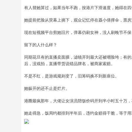
有人替她算过，如果当年不跑，按港片下滑速度，她得在四
她提前把脸从荧幕上摘下，观众记忆停在聂小倩撑伞，票房
现在短视频平台剪她旧片，弹幕仍刷女神，没人刷晚节不保
留下的人什么样？
同期花旦有的直播卖面膜，滤镜开到最大还被嘲脸垮；有的
后，没戏拍，直播带货说错品牌名，被商家索赔。
不是不红，是游戏规则变了，旧筹码换不到新座位。
她躲开的还不止是烂片。
港圈最疯那年，大佬让女演员陪饭价码开到半小时五十万，
她走得急，饭局约都排到半年后，违约金赔得干脆，等于用