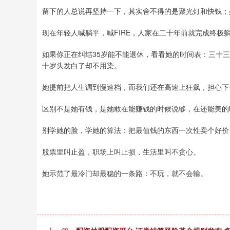
留下的人总说再坚持一下，其实舍不得的是聚光灯和快钱；
现在年轻人喊躺平，喊FIRE，人家在二十年前就完成终极
如果你正在纠结35岁能不能退休，看看她的时间表：三十
十岁头发白了却不用染。
她提前把人生调到慢速档，而我们还在高速上狂飙，担心下
区别不是她有钱，是她敢在能赚钱的时候说够，在还能美的
别学她的脸，学她的算法：把最值钱的东西一次性卖个好价
股票里叫止盈，职场上叫止损，生活里叫不贪心。
她示范了最冷门却最稳的一条路：不玩，就不会输。