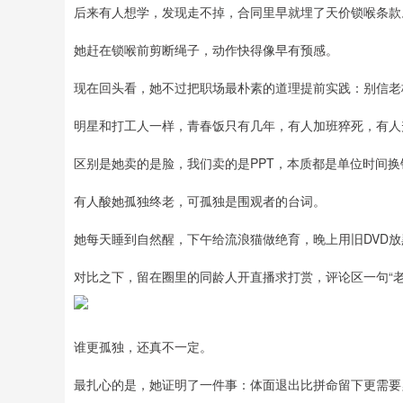
后来有人想学，发现走不掉，合同里早就埋了天价锁喉条款
她赶在锁喉前剪断绳子，动作快得像早有预感。
现在回头看，她不过把职场最朴素的道理提前实践：别信老
明星和打工人一样，青春饭只有几年，有人加班猝死，有人
区别是她卖的是脸，我们卖的是PPT，本质都是单位时间
有人酸她孤独终老，可孤独是围观者的台词。
她每天睡到自然醒，下午给流浪猫做绝育，晚上用旧DVD
对比之下，留在圈里的同龄人开直播求打赏，评论区一句“老
谁更孤独，还真不一定。
最扎心的是，她证明了一件事：体面退出比拼命留下更需要