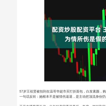
57岁王祖贤被拍到在温哥华超市买打折面包，白发素颜，
一句话反转：她根本不是被情伤逼退，是主动把顶流身份扔