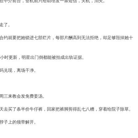
在中介前台，登机前只给助理发一条短信，关机，消失。
走了。
合约就要把她锁进七部烂片，每部片酬高到无法拒绝，却足够毁掉她十
按小时更新，明星出门倒都能被拍成出轨证据。
码兑现，离场干净。
周三来教会发免费姜汤。
天去买了条半价牛仔裤，回家把裤脚剪得乱七八糟，穿着给院子除草。
脖子上的领带解开。