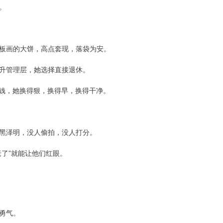
。
板画的大饼，高点套现，落袋为安。
升管理层，她选择直接退休。
换钱，她换得狠，换得早，换得干净。
放黑泽明，没人偷拍，没人打分。
了”就能让他们红眼。
勇气。