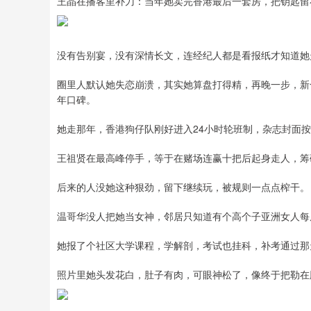
王晶在播客里补刀：当年她卖完香港最后一套房，把钥匙留
没有告别宴，没有深情长文，连经纪人都是看报纸才知道她
圈里人默认她失恋崩溃，其实她算盘打得精，再晚一步，新
年口碑。
她走那年，香港狗仔队刚好进入24小时轮班制，杂志封面
王祖贤在最高峰停手，等于在赌场连赢十把后起身走人，筹
后来的人没她这种狠劲，留下继续玩，被规则一点点榨干。
温哥华没人把她当女神，邻居只知道有个高个子亚洲女人每
她报了个社区大学课程，学解剖，考试也挂科，补考通过那
照片里她头发花白，肚子有肉，可眼神松了，像终于把勒在